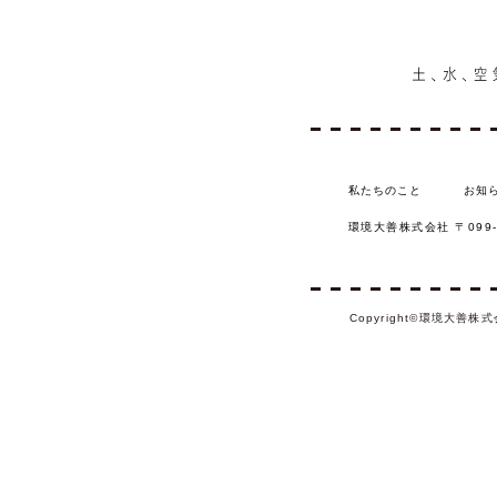
私たちのこと
お知
環境⼤善株式会社
〒099
Copyright
©
環境大善株式会社 