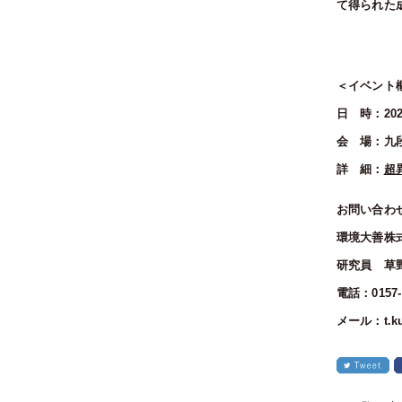
て得られた
＜イベント
日 時：202
会 場：九
詳 細：
超
お問い合わ
環境大善株
研究員 草
電話：0157-6
メール：t.kus