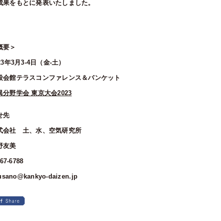
成果をもとに発表いたしました。
概要＞
3年3月3-4日（金-土）
段会館テラスコンファレンス＆バンケット
異分野学会 東京大会2023
せ先
式会社 土、水、空気研究所
野友美
7-6788
ano@kankyo-daizen.jp