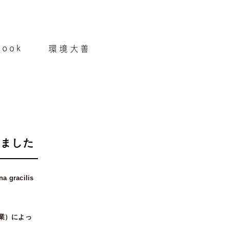
いました
racilis
業）によっ