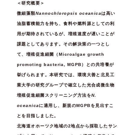
＜研究概要＞
微細藻類
Nannochloropsis oceanica
は高い
油脂蓄積能力を持ち、食料や燃料源としての利
用が期待されているが、増殖速度が遅いことが
課題としてあります。その解決策の一つとし
て、増殖促進細菌（Microalgae growth
promoting bacteria, MGPB）との共培養が
挙げられます。本研究では、環境大善と北見工
業大学の研究グループで確立した光合成微生物
増殖促進細菌スクリーニング方法を
N.
oceanica
に適用し、新規のMGPBを見出すこ
とを目指しました。
北海道オホーツク地域の2地点から採取したサン