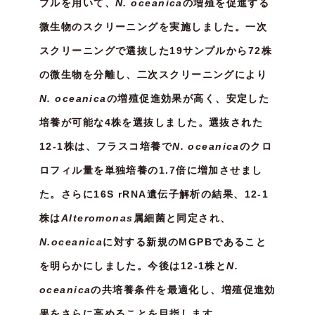
プルを用いて、
N. oceanica
の増殖を促進する
微生物のスクリーニングを実施しました。一次
スクリーニングで選抜した19サンプルから72株
の微生物を分離し、二次スクリーニングにより
N. oceanica
の増殖促進効果が高く、安定した
培養が可能な4株を選抜しました。選抜された
12-1株は、フラスコ培養で
N. oceanica
のクロ
ロフィル量を単独培養の1.7倍に増加させまし
た。さらに16S rRNA遺伝子解析の結果、12-1
株は
Alteromonas
属細菌と同定され、
N.oceanica
に対する新規のMGPBであること
を明らかにしました。今後は12-1株と
N.
oceanica
の共培養条件を最適化し、増殖促進効
果をさらに高めることを目指します。