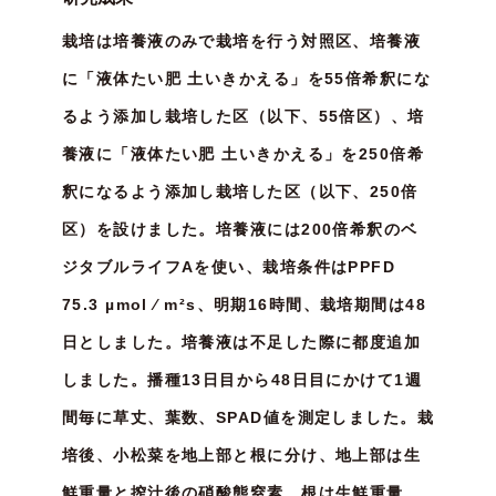
栽培は培養液のみで栽培を行う対照区、培養液
に「液体たい肥 土いきかえる」を55倍希釈にな
るよう添加し栽培した区（以下、55倍区）、培
養液に「液体たい肥 土いきかえる」を250倍希
釈になるよう添加し栽培した区（以下、250倍
区）を設けました。培養液には200倍希釈のベ
ジタブルライフAを使い、栽培条件はPPFD
75.3 µmol ⁄ m²s、明期16時間、栽培期間は48
日としました。培養液は不足した際に都度追加
しました。播種13日目から48日目にかけて1週
間毎に草丈、葉数、SPAD値を測定しました。栽
培後、小松菜を地上部と根に分け、地上部は生
鮮重量と搾汁後の硝酸態窒素、根は生鮮重量、