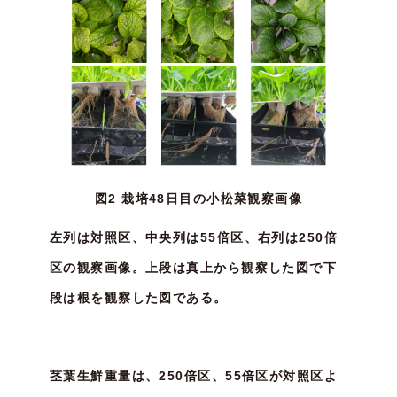
図2 栽培48日目の小松菜観察画像
左列は対照区、中央列は55倍区、右列は250倍
区の観察画像。上段は真上から観察した図で下
段は根を観察した図である。
茎葉生鮮重量は、250倍区、55倍区が対照区よ